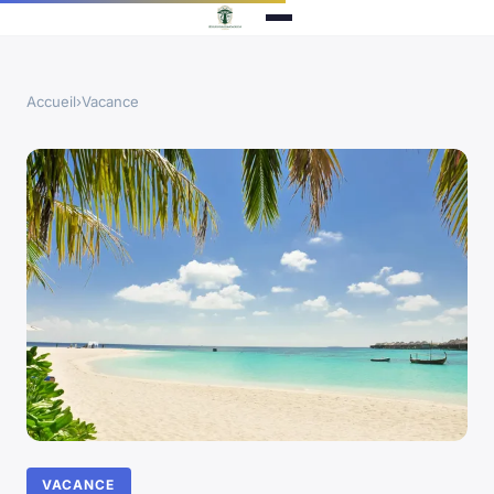
Accueil
›
Vacance
VACANCE